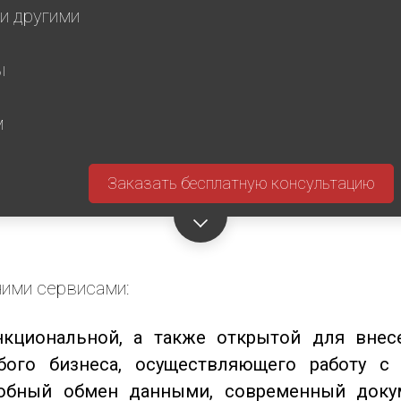
 и другими
ы
м
ними сервисами:
нкциональной, а также открытой для внес
бого бизнеса, осуществляющего работу с
добный обмен данными, современный доку