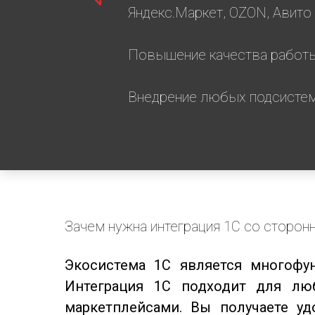
Яндекс.Маркет, OZON, Авито
Повышение качества работ
Внедрение любых подсисте
Зачем нужна интеграция 1С со сторон
Экосистема 1С является многофу
Интеграция 1С подходит для лю
маркетплейсами. Вы получаете у