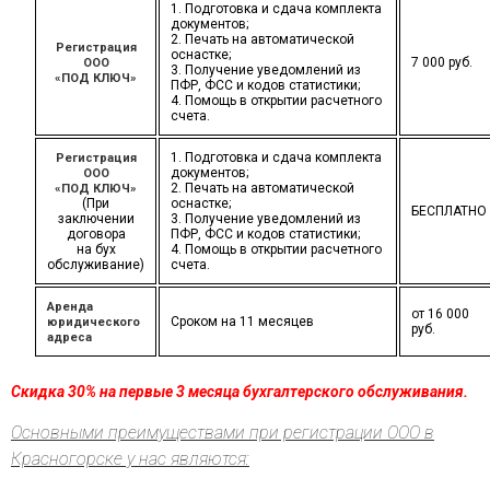
1. Подготовка и сдача комплекта
документов;
2. Печать на автоматической
Регистрация
оснастке;
7 000 руб.
ООО
3. Получение уведомлений из
«ПОД КЛЮЧ»
ПФР, ФСС и кодов статистики;
4. Помощь в открытии расчетного
счета.
1. Подготовка и сдача комплекта
Регистрация
документов;
ООО
2. Печать на автоматической
«ПОД КЛЮЧ»
(При
оснастке;
БЕСПЛАТНО
заключении
3. Получение уведомлений из
договора
ПФР, ФСС и кодов статистики;
на бух
4. Помощь в открытии расчетного
обслуживание)
счета.
Аренда
от 16 000
Сроком на 11 месяцев
юридического
руб.
адреса
Скидка 30% на первые 3 месяца бухгалтерского обслуживания.
Основными преимуществами при регистрации ООО в
Красногорске у нас являются: