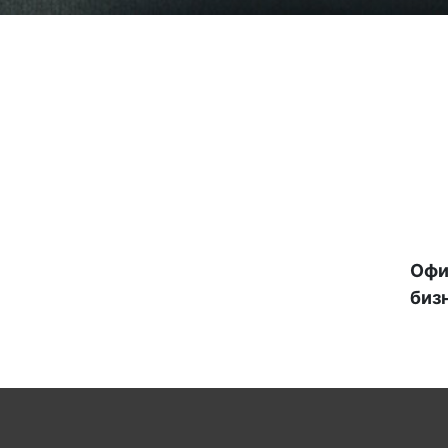
Офи
биз