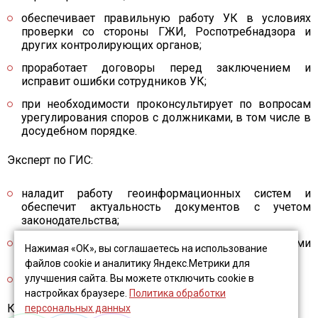
обеспечивает правильную работу УК в условиях
проверки со стороны ГЖИ, Роспотребнадзора и
других контролирующих органов;
проработает договоры перед заключением и
исправит ошибки сотрудников УК;
при необходимости проконсультирует по вопросам
урегулирования споров с должниками, в том числе в
досудебном порядке.
Эксперт по ГИС:
наладит работу геоинформационных систем и
обеспечит актуальность документов с учетом
законодательства;
взаимодействует с жильцами и контролирующими
Нажимая «ОК», вы соглашаетесь на использование
органами;
файлов cookie и аналитику Яндекс.Метрики для
проведет анализ проделанной работы.
улучшения сайта. Вы можете отключить cookie в
настройках браузере.
Политика обработки
Кадровый специалист:
персональных данных